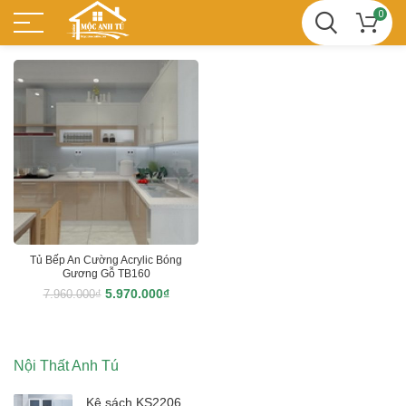
0
Tủ Bếp An Cường Acrylic Bóng
Gương Gỗ TB160
5.970.000
₫
7.960.000
₫
Nội Thất Anh Tú
Kệ sách KS2206