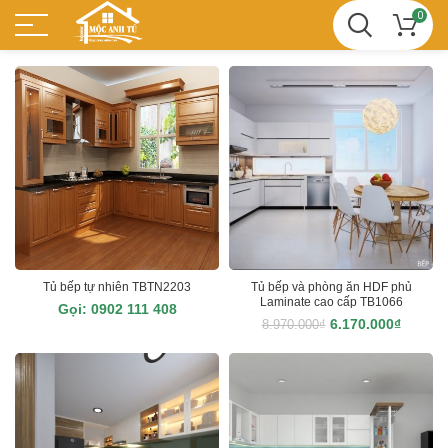
0
Tủ bếp tự nhiên TBTN2203
Tủ bếp và phòng ăn HDF phủ
Laminate cao cấp TB1066
6.170.000
₫
8.970.000
₫