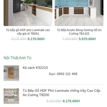
Tủ bếp gỗ HDF phủ Laminate cao
Tủ Bếp Acrylic Bóng Gương Gỗ An
cấp giá rẻ TB061
Cường TB1425
6.170.000
₫
5.970.000
₫
8.170.000
₫
7.970.000
₫
Nội Thất Anh Tú
Kệ sách KS2210
Tủ Bếp Gỗ HDF Phủ Laminate chống trầy Cao Cấp
An Cường TB200
6.170.000
₫
8.154.000
₫