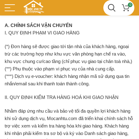
0
A. CHÍNH SÁCH VẬN CHUYỂN
I. QUY ĐỊNH PHẠM VI GIAO HÀNG
(*) Đơn hàng sẽ được giao tới tận nhà của khách hàng, ngoại
trừ các trường hợp như khu vực văn phòng hạn chế ra vào,
khu vực chung cư/cao tầng (chỉ phục vụ giao tại chân toà nhà,)
(**) Phụ thuộc vào phạm vi phục vụ của nhà cung cấp.
(***) Dịch vụ e-voucher: khách hàng nhận mã sử dụng qua tin
nhắn/email sau khi thanh toán thành công.
II. QUY ĐỊNH KIỂM TRA HÀNG HOÁ KHI GIAO NHẬN
Nhằm đáp ứng nhu cầu và bảo vệ tối đa quyền lợi khách hàng
khi sử dụng dịch vụ, Mocanhtu.com đã triển khai chính sách hỗ
trợ việc xem và kiểm tra hàng hóa khi giao hàng. Khách hàng
khi nhận phải kiểm tra sơ bộ và ký vào Danh sách giao hàng,