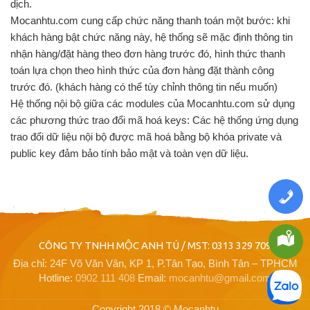
dịch.
Mocanhtu.com cung cấp chức năng thanh toán một bước: khi
khách hàng bật chức năng này, hệ thống sẽ mặc định thông tin
nhận hàng/đặt hàng theo đơn hàng trước đó, hình thức thanh
toán lựa chọn theo hình thức của đơn hàng đặt thành công
trước đó. (khách hàng có thể tùy chỉnh thông tin nếu muốn)
Hệ thống nội bộ giữa các modules của Mocanhtu.com sử dụng
các phương thức trao đổi mã hoá keys: Các hệ thống ứng dụng
trao đổi dữ liệu nội bộ được mã hoá bằng bộ khóa private và
public key đảm bảo tính bảo mật và toàn vẹn dữ liệu.
CÔNG TY TNHH MỘC ANH TÚ / MST: 0313 329 709
Địa chỉ: 24F Võ Văn Vân, KP 1, P.Tân Tạo, Bình Tân – TPHCM
Hotline:
0902 111 408
Email:
mocanhtu@gmail.com
Copyright 2018 © Mocanhtu