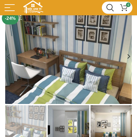
0
-24%