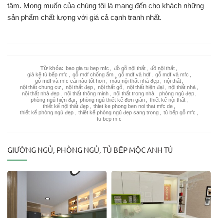
tâm. Mong muốn của chúng tôi là mang đến cho khách những
sản phẩm chất lượng với giá cả cạnh tranh nhất.
Từ khóa:
bao gia tu bep mfc
,
đồ gỗ nội thất
,
đồ nội thất
,
giá kệ tủ bếp mfc
,
gỗ mdf chống ẩm
,
gỗ mdf và hdf
,
gỗ mdf và mfc
,
gỗ mdf và mfc cái nào tốt hơn
,
mẫu nội thất nhà đẹp
,
nội thất
,
nội thất chung cư
,
nội thất đẹp
,
nội thất gỗ
,
nội thất hiện đại
,
nội thất nhà
,
nội thất nhà đẹp
,
nội thất thông minh
,
nội thất trong nhà
,
phòng ngủ đẹp
,
phòng ngủ hiện đại
,
phòng ngủ thiết kế đơn giản
,
thiết kế nội thất
,
thiết kế nội thất đẹp
,
thiet ke phong ben noi that mfc de
,
thiết kế phòng ngủ đẹp
,
thiết kế phòng ngủ đẹp sang trọng
,
tủ bếp gỗ mfc
,
tu bep mfc
GIƯỜNG NGỦ, PHÒNG NGỦ, TỦ BẾP MỘC ANH TÚ