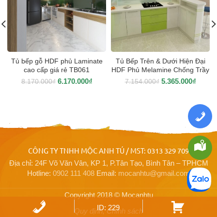
Tủ bếp gỗ HDF phủ Laminate
Tủ Bếp Trên & Dưới Hiện Đại
cao cấp giá rẻ TB061
HDF Phủ Melamine Chống Trầy
TB170
6.170.000
₫
5.365.000
₫
8.170.000
₫
7.154.000
₫
CÔNG TY TNHH MỘC ANH TÚ / MST: 0313 329 709
Địa chỉ: 24F Võ Văn Vân, KP 1, P.Tân Tạo, Bình Tân – TPHCM
Hotline:
0902 111 408
Email:
mocanhtu@gmail.com
Copyright 2018 © Mocanhtu
ID: 229
Quy định, Chính sách